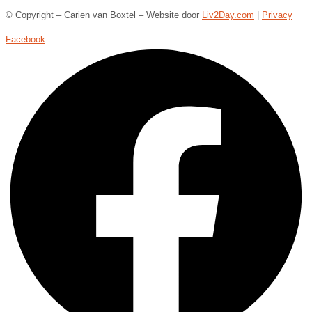
© Copyright – Carien van Boxtel – Website door
Liv2Day.com
|
Privacy
Facebook