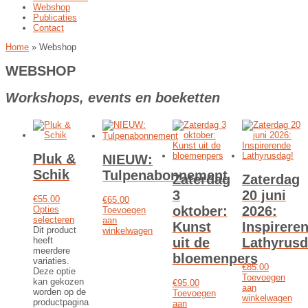
Webshop
Publicaties
Contact
Home
»
Webshop
WEBSHOP
Workshops, events en boeketten
Pluk &
NIEUW:
Schik
Tulpenabonnement
Zaterdag
Zaterdag
3
20 juni
€
55.00
€
65.00
oktober:
2026:
Opties
Toevoegen
selecteren
aan
Kunst
Inspirere
Dit product
winkelwagen
uit de
Lathyrusd
heeft
meerdere
bloemenpers
variaties.
€
85.00
Deze optie
Toevoegen
kan gekozen
€
95.00
aan
worden op de
Toevoegen
winkelwagen
productpagina
aan