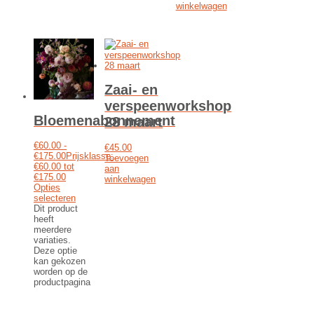
winkelwagen
Zaai- en
verspeenworkshop
Bloemenabonnement
28 maart
€
60.00
-
€
45.00
€
175.00
Prijsklasse:
Toevoegen
€60.00 tot
aan
€175.00
winkelwagen
Opties
selecteren
Dit product
heeft
meerdere
variaties.
Deze optie
kan gekozen
worden op de
productpagina