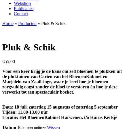
Webshop
Publicaties
Contact
Home
»
Producten
»
Pluk & Schik
Pluk & Schik
€
55.00
Voor één keer krijg je de kans om zelf bloemen te plukken uit
de pluktuinen van Carien van het BloemenKabinet en
Marjolein van ZaaiLinge, waar je leert hoe je bloemen
zorgvuldig oogst zonder de bloei te verstoren én hoe je deze
verwerkt tot een spectaculair boeket.
Data: 18 juli, zaterdag 15 augustus of zaterdag 5 september
Tijden: 11.00-13.00 uur
Locatie: Het BloemenKabinet Hurwenen
, t/o Hurns Kerkje
Datum
Wissen