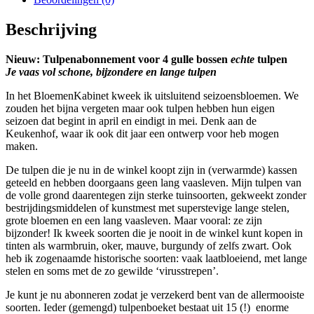
Beschrijving
Nieuw: Tulpenabonnement voor 4 gulle bossen
echte
tulpen
Je vaas vol schone, bijzondere en lange tulpen
In het BloemenKabinet kweek ik uitsluitend seizoensbloemen. We
zouden het bijna vergeten maar ook tulpen hebben hun eigen
seizoen dat begint in april en eindigt in mei. Denk aan de
Keukenhof, waar ik ook dit jaar een ontwerp voor heb mogen
maken.
De tulpen die je nu in de winkel koopt zijn in (verwarmde) kassen
geteeld en hebben doorgaans geen lang vaasleven. Mijn tulpen van
de volle grond daarentegen zijn sterke tuinsoorten, gekweekt zonder
bestrijdingsmiddelen of kunstmest met superstevige lange stelen,
grote bloemen en een lang vaasleven. Maar vooral: ze zijn
bijzonder! Ik kweek soorten die je nooit in de winkel kunt kopen in
tinten als warmbruin, oker, mauve, burgundy of zelfs zwart. Ook
heb ik zogenaamde historische soorten: vaak laatbloeiend, met lange
stelen en soms met de zo gewilde ‘virusstrepen’.
Je kunt je nu abonneren zodat je verzekerd bent van de allermooiste
soorten. Ieder (gemengd) tulpenboeket bestaat uit 15 (!) enorme