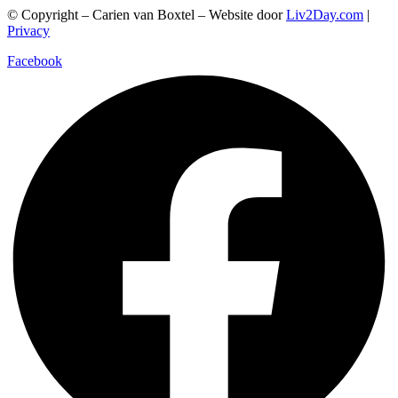
© Copyright – Carien van Boxtel – Website door
Liv2Day.com
|
product
€175.00
Privacy
heeft
meerdere
Facebook
variaties.
Deze
optie
kan
gekozen
worden
op
de
productpagina