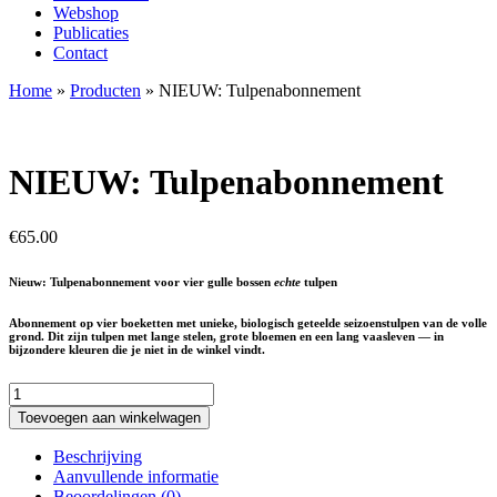
Webshop
Publicaties
Contact
Home
»
Producten
»
NIEUW: Tulpenabonnement
NIEUW: Tulpenabonnement
€
65.00
Nieuw: Tulpenabonnement voor vier gulle bossen
echte
tulpen
Abonnement op vier boeketten met unieke, biologisch geteelde seizoens­tulpen van de volle
grond. Dit zijn tulpen met lange stelen, grote bloemen en een lang vaasleven — in
bijzondere kleuren die je niet in de winkel vindt.
NIEUW:
Tulpenabonnement
Toevoegen aan winkelwagen
aantal
Beschrijving
Aanvullende informatie
Beoordelingen (0)