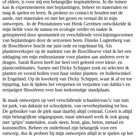
of elders, is voor mij een belangrijke inspiratiebron. In die tuinen
kan ik experimenteren met beplantingen, beheer en materialen en
mag ik spelen en leren. Ik probeer zo contact te houden met de
aarde, met materialen en met het groen en vertaal dit in mijn
ontwerpen. In de Prionatuinen van Henk Gerritsen ontwikkelde ik
mijn liefde voor de natuur en ecologie verder en raakte ik
geïnspireerd door spontaniteit en verschillende verschijningsvormen
van beplantingen door de seizoenen heen. Dineke Logtenberg van
de Boschhoeve bracht me juist orde en regelmaat bij. Als
plantenverkoper op de markten van de Boschhoeve vind ik het een
uitdaging om mijn enthousiasme voor planten aan anderen over te
dragen. Sarah Raven heeft me heel veel geleerd over kleur- en
plantcombinaties. Samen met Dicky Schipper zoek en selecteer ik
planten en vooral bollen voor haar online planten- en bollenwinkel
in Engeland. Op de kwekerij van Dicky Schipper, waar ik af en toe
bijspring, kan ik tijdens het verspenen en verpotten van dahlia’s en
eenjarigen filosoferen over hun toekomstige standplaats.
Ik maak ontwerpen op veel verschillende schaalniveau’s: van tuin
tot park, van daktuin tot schoolplein, van oeverbeplanting tot bos.
De gebruiker van de plek staat daarbij altijd centraal. Groen is altijd
mijn belangrijkste uitgangspunt, maar uiteraard werk ik ook graag
met ‘grijze’ materialen, zoals steen, hout, glas, beton, metaal en
kunststoffen. Beheer en onderhoud zijn belangrijk voor een
ontwerp, dus ik probeer bij mijn ontwerpen altijd in te spelen op het