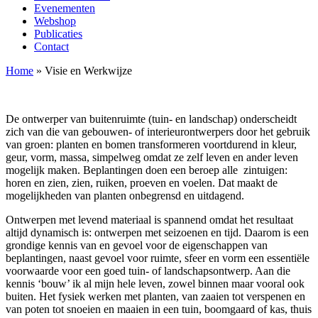
Evenementen
Webshop
Publicaties
Contact
Home
»
Visie en Werkwijze
De ontwerper van buitenruimte (tuin- en landschap) onderscheidt
zich van die van gebouwen- of interieurontwerpers door het gebruik
van groen: planten en bomen transformeren voortdurend in kleur,
geur, vorm, massa, simpelweg omdat ze zelf leven en ander leven
mogelijk maken. Beplantingen doen een beroep alle zintuigen:
horen en zien, zien, ruiken, proeven en voelen. Dat maakt de
mogelijkheden van planten onbegrensd en uitdagend.
Ontwerpen met levend materiaal is spannend omdat het resultaat
altijd dynamisch is: ontwerpen met seizoenen en tijd. Daarom is een
grondige kennis van en gevoel voor de eigenschappen van
beplantingen, naast gevoel voor ruimte, sfeer en vorm een essentiële
voorwaarde voor een goed tuin- of landschapsontwerp. Aan die
kennis ‘bouw’ ik al mijn hele leven, zowel binnen maar vooral ook
buiten. Het fysiek werken met planten, van zaaien tot verspenen en
van poten tot snoeien en maaien in een tuin, boomgaard of kas, thuis