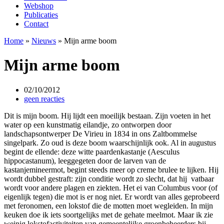
Webshop
Publicaties
Contact
Home
»
Nieuws
»
Mijn arme boom
Mijn arme boom
02/10/2012
geen reacties
Dit is mijn boom. Hij lijdt een moeilijk bestaan. Zijn voeten in het
water op een kunstmatig eilandje, zo ontworpen door
landschapsontwerper De Virieu in 1834 in ons Zaltbommelse
singelpark. Zo oud is deze boom waarschijnlijk ook. Al in augustus
begint de ellende: deze witte paardenkastanje (Aesculus
hippocastanum), leeggegeten door de larven van de
kastanjemineermot, begint steeds meer op creme brulee te lijken. Hij
wordt dubbel gestraft: zijn conditie wordt zo slecht, dat hij vatbaar
wordt voor andere plagen en ziekten. Het ei van Columbus voor (of
eigenlijk tegen) die mot is er nog niet. Er wordt van alles geprobeerd
met feronomen, een lokstof die de motten moet wegleiden. In mijn
keuken doe ik iets soortgelijks met de gehate meelmot. Maar ik zie
weinig lokstofactiviteiten van gemeentelijke groenbeheerders bij