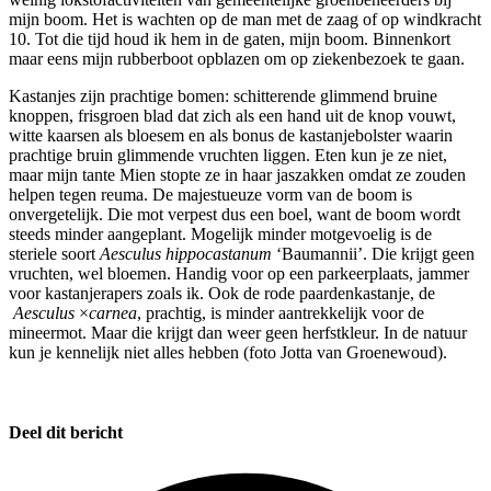
mijn boom. Het is wachten op de man met de zaag of op windkracht
10. Tot die tijd houd ik hem in de gaten, mijn boom. Binnenkort
maar eens mijn rubberboot opblazen om op ziekenbezoek te gaan.
Kastanjes zijn prachtige bomen: schitterende glimmend bruine
knoppen, frisgroen blad dat zich als een hand uit de knop vouwt,
witte kaarsen als bloesem en als bonus de kastanjebolster waarin
prachtige bruin glimmende vruchten liggen. Eten kun je ze niet,
maar mijn tante Mien stopte ze in haar jaszakken omdat ze zouden
helpen tegen reuma. De majestueuze vorm van de boom is
onvergetelijk. Die mot verpest dus een boel, want de boom wordt
steeds minder aangeplant. Mogelijk minder motgevoelig is de
steriele soort
Aesculus hippocastanum
‘Baumannii’. Die krijgt geen
vruchten, wel bloemen. Handig voor op een parkeerplaats, jammer
voor kastanjerapers zoals ik. Ook de rode paardenkastanje, de
Aesculus
×
carnea
, prachtig, is minder aantrekkelijk voor de
mineermot. Maar die krijgt dan weer geen herfstkleur. In de natuur
kun je kennelijk niet alles hebben (foto Jotta van Groenewoud).
Deel dit bericht