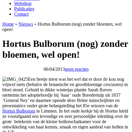
Webshop
Publicaties
Contact
Home
»
Nieuws
»
Hortus Bulborum (nog) zonder bloemen, wel
open!
Hortus Bulborum (nog) zonder
bloemen, wel open!
06/04/2013
geen reacties
Een beetje triest was het wel dat er door de kou nog
vrijwel niets (behalve de botanische en grootbloemige crocussen) in
bloei stond. Gehuld in dikke winterjas plantte Sarah Raven
niettemin het adoptiebordje bij ‘haar’ oude Breedertulp uit 1837
‘General Ney’ en daarmee opende deze Britse tuinschrijfster en
presentatrice onder grote belangstelling het 85e seizoen van de
Hortus Bulborum
in Limmen. In het oude kerkje bij de Hortus hield
ze voorafgaand een levendige en zeer persoonlijke inleiding over de
grote betekenis van de kleine bollenschatkamer voor de
ontwikkeling van haar kennis, smaak en eigen aanbod van bollen in