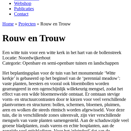
Webshop
Publicaties
Contact
Home
»
Projecten
»
Rouw en Trouw
Rouw en Trouw
Een witte tuin voor een witte kerk in het hart van de bollenstreek
Locatie: Noordwijkerhout
Categorie:
Openbare en semi-openbare tuinen en landschappen
Het beplantingsplan voor de tuin van het monumentale ‘Witte
kerkje’ is gebaseerd op het beginsel van de ‘perennial meadow’:
vaste planten, heesters en vooral ook bloembollen worden
gearrangeerd in een ogenschijnlijk willekeurig mengsel, zodat het
effect van een wilde bloemenweide ontstaat. Er ontstaan stevige
vorm- en structuurcontrasten door te kiezen voor veel verschillende
plantvormen en structuren: bollen, schermen, bloemen, pluimen,
aren en wolken die steeds ritmisch worden afgewisseld. Voor deze
tuin, die in verschillende zones uiteenvalt, zijn vier verschillende
mengsels van vaste planten samengesteld. Aan de schaduwzijde veel
groene bladplanten, zoals varens en echte bosplanten, aan de
zonzijde veel grijsbladigen. Voor het ‘pleindeel’ dat aan de