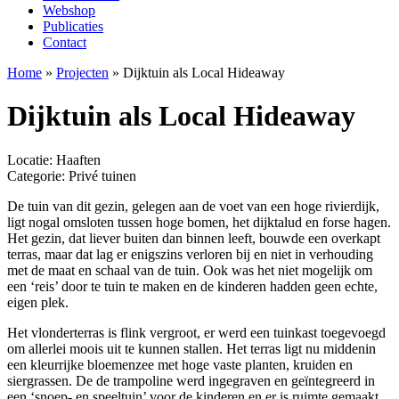
Webshop
Publicaties
Contact
Home
»
Projecten
»
Dijktuin als Local Hideaway
Dijktuin als Local Hideaway
Locatie: Haaften
Categorie:
Privé tuinen
De tuin van dit gezin, gelegen aan de voet van een hoge rivierdijk,
ligt nogal omsloten tussen hoge bomen, het dijktalud en forse hagen.
Het gezin, dat liever buiten dan binnen leeft, bouwde een overkapt
terras, maar dat lag er enigszins verloren bij en niet in verhouding
met de maat en schaal van de tuin. Ook was het niet mogelijk om
een ‘reis’ door te tuin te maken en de kinderen hadden geen echte,
eigen plek.
Het vlonderterras is flink vergroot, er werd een tuinkast toegevoegd
om allerlei moois uit te kunnen stallen. Het terras ligt nu middenin
een kleurrijke bloemenzee met hoge vaste planten, kruiden en
siergrassen. De de trampoline werd ingegraven en geïntegreerd in
een ‘snoep- en speeltuin’ voor de kinderen en er is ruimte gemaakt